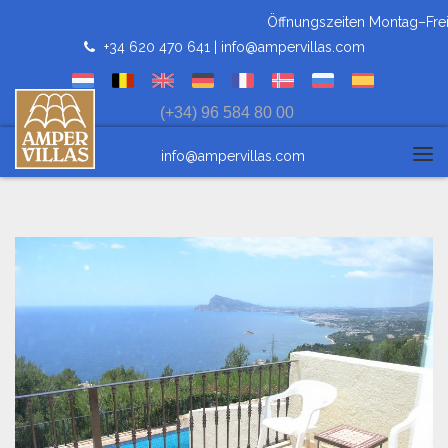
Öffnungszeiten Montag–Freitag 
+34 620 470 641 |
info@ampervillas.com
(+34) 96 584 80 00
info@ampervillas.com
Tog
navi