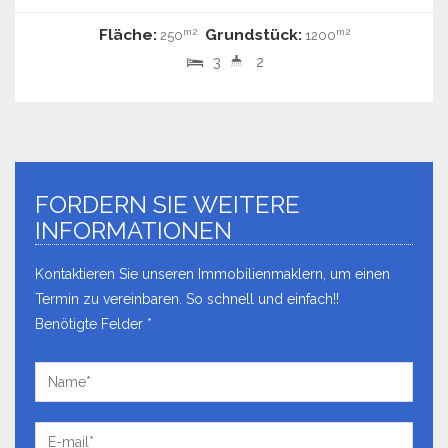
Fläche:
Grundstück:
m2
m2
250
1200
3
2
FORDERN SIE WEITERE
INFORMATIONEN
Kontaktieren Sie unseren Immobilienmaklern, um einen
Termin zu vereinbaren. So schnell und einfach!!
Benötigte Felder *