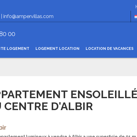
Horaire
 |
info@ampervillas.com
 80 00
NTE LOGEMENT
LOGEMENT LOCATION
LOCATION DE VACANCES
PPARTEMENT ENSOLEILL
 CENTRE D'ALBIR
bir
ppartement lumineux à vendre à Albir a une superficie de 91 m