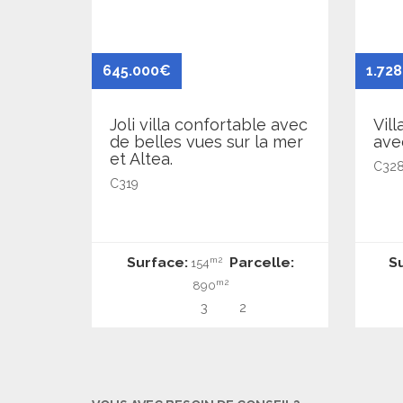
645.000€
1.72
Joli villa confortable avec
Vill
de belles vues sur la mer
ave
et Altea.
C32
C319
Surface:
Parcelle:
S
m2
154
m2
890
3
2