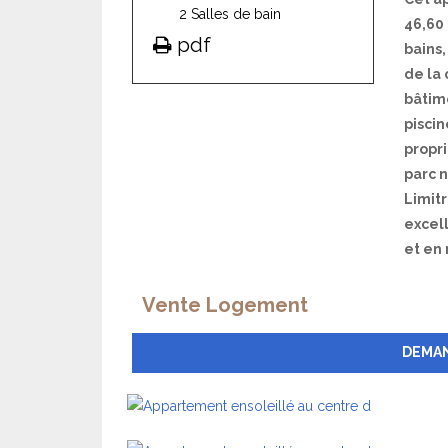
2 Salles de bain
46,60 
pdf
bains,
de la 
bâtim
pisci
propri
parc n
Limit
excel
et en
Vente Logement
DEMAN