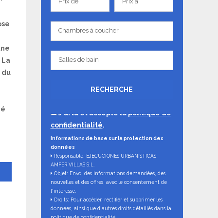
Prix de
Prix à
de
à
ose
Chambres
Chambres à coucher
à
une
coucher
Salles
Salles de bain
 La
de
é du
bain
RECHERCHE
ié
J'ai lu et accepté la
politique de
.
confidentialité
.
Informations de base sur la protection des
données
Responsable: EJECUCIONES URBANISTICAS
AMPER VILLAS S.L.
Objet: Envoi des informations demandées, des
nouvelles et des offres, avec le consentement de
l'intéressé.
Droits: Pour accéder, rectifier et supprimer les
données, ainsi que d'autres droits détaillés dans la
politique de confidentialité.