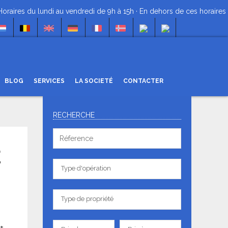
s du lundi au vendredi de 9h à 15h · En dehors de ces horaires »
+34 
BLOG
SERVICES
LA SOCIETÉ
CONTACTER
DEMANDER PLUS
RECHERCHE
D'INFORMATIONS
Réference
É
Contactez nos agents immobiliers
Type
pour convenir d'un rendez-vous.
Type d'opération
d'opération
Tellement simple et rapide !
Champs obligatoires *
Type
Type de propriété
de
propriété
Prix
Prix
 +