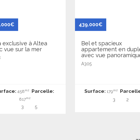
8.000€
439.000€
a exclusive à Altea
Bel et spacieux
c vue sur la mer
appartement en dupl
avec vue panoramiqu
8
A305
urface:
Parcelle:
Surface:
Parcelle
m2
m2
458
179
m2
817
3
2
3
5