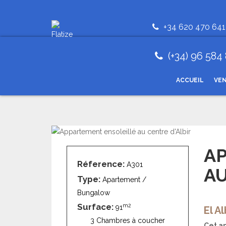
+34 620 470 641
(+34) 96 584
ACCUEIL
VE
A
Réference:
A301
AU
Type:
Apartement /
Bungalow
Surface:
m2
91
El Al
3 Chambres à coucher
Cet a