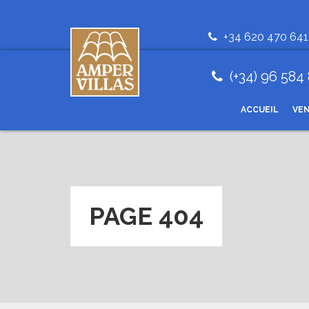
+34 620 470 641
(+34) 96 584
ACCUEIL
VE
PAGE 404