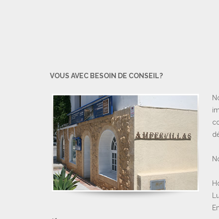
VOUS AVEC BESOIN DE CONSEIL?
No
im
co
dé
No
Ho
Lu
En