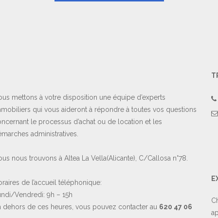
T
us mettons à votre disposition une équipe d’experts
mobiliers qui vous aideront à répondre à toutes vos questions
ncernant le processus d’achat ou de location et les
marches administratives.
us nous trouvons à Altea La Vella(Alicante), C/Callosa n°78.
E
raires de l’accueil téléphonique:
ndi/Vendredi: 9h – 15h
Ch
 dehors de ces heures, vous pouvez contacter au
620 47 06
ap