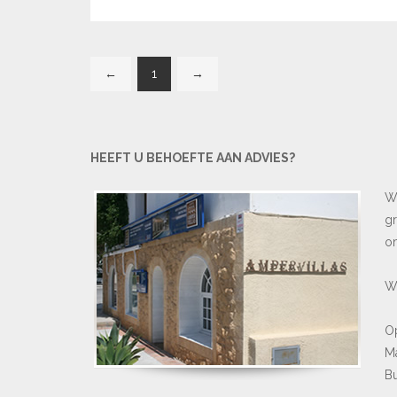
←
1
→
HEEFT U BEHOEFTE AAN ADVIES?
W
gr
om
Wi
Op
Ma
Bu