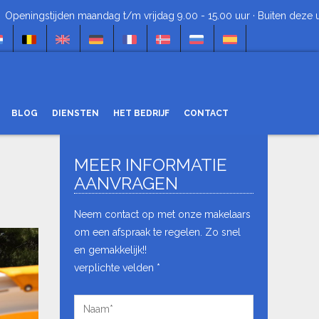
ingstijden maandag t/m vrijdag 9.00 - 15.00 uur · Buiten deze uren 
BLOG
DIENSTEN
HET BEDRIJF
CONTACT
MEER INFORMATIE
ZOEKEN
NEWSLETTER
AANVRAGEN
Referentie
Ontvang nieuws, aanbiedingen en
promoties in je e-mailaccount.
Neem contact op met onze makelaars
Type
om een afspraak te regelen. Zo snel
Type transactie
transactie
en gemakkelijk!!
verplichte velden *
Type
Type onroerend goed
STUREN
onroerend
goed
Prijs
Prijs