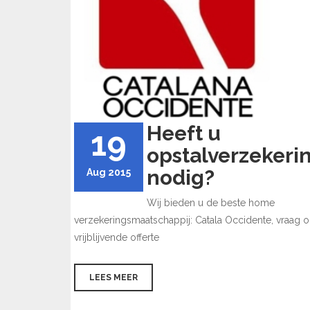
Heeft u
19
opstalverzekeri
nodig?
Aug 2015
Wij bieden u de beste home
verzekeringsmaatschappij: Catala Occidente, vraag 
vrijblijvende offerte
LEES MEER