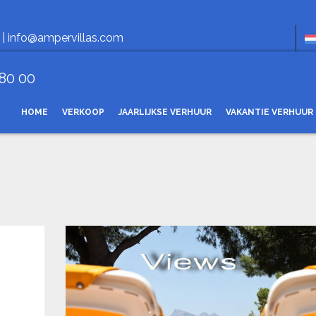
Open
 |
info@ampervillas.com
 80 00
HOME
VERKOOP
JAARLIJKSE VERHUUR
VAKANTIE VERHUUR