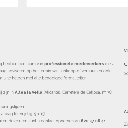
V
ij hebben een team van
professionele medewerkers
die U
aag adviseren op het terrain van aankoop of verhuur, en ook
 U te helpen met alle benodigde formaliteiten.
j zijn in
Altea la Vella
(Alicante), Carretera de Callosa, nº 78
eningstijden:
A
andag tot vrijdag: 9h-15h
iten deze uren kunt u contact opnemen via
620 47 06 41
Zo