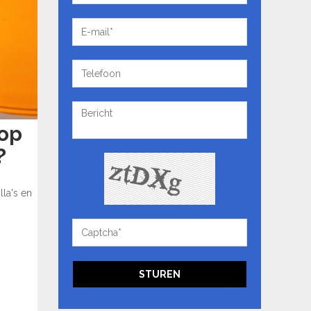
Prijs Vanaf
Prijs Tot
Vanaf
Tot
Slaapkamers
Slaapkamers
Badkamers
Badkamers
 op
ZOEKEN
?
lla's en
STUREN