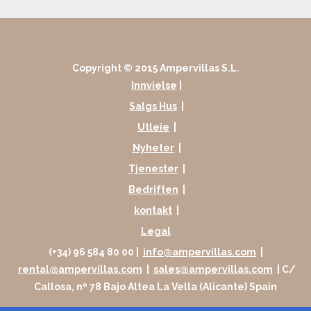
Copyright © 2015 Ampervillas S.L.
Innvielse
|
Salgs Hus
|
Utleie
|
Nyheter
|
Tjenester
|
Bedriften
|
kontakt
|
Legal
(+34) 96 584 80 00 |
info@ampervillas.com
|
rental@ampervillas.com
|
sales@ampervillas.com
| C/
Callosa, nº 78 Bajo Altea La Vella (Alicante) Spain