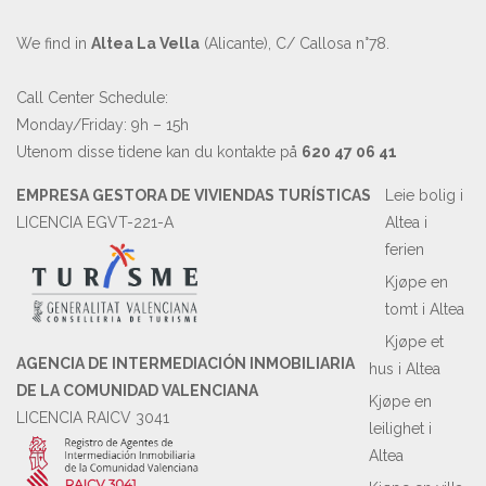
We find in
Altea La Vella
(Alicante), C/ Callosa n°78.
Call Center Schedule:
Monday/Friday: 9h – 15h
Utenom disse tidene kan du kontakte på
620 47 06 41
EMPRESA GESTORA DE VIVIENDAS TURÍSTICAS
Leie bolig i
LICENCIA EGVT-221-A
Altea i
ferien
Kjøpe en
tomt i Altea
Kjøpe et
AGENCIA DE INTERMEDIACIÓN INMOBILIARIA
hus i Altea
DE LA COMUNIDAD VALENCIANA
Kjøpe en
LICENCIA RAICV 3041
leilighet i
Altea