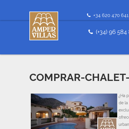
+34 620 470 641
(+34) 96 584
COMPRAR-CHALET-
¿Ha 
de la
exclu
ofrec
urban