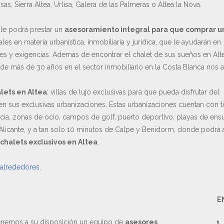
as, Sierra Altea, Urlisa, Galera de las Palmeras o Altea la Nova.
le podrá prestar un
asesoramiento integral para que comprar u
es en materia urbanística, inmobiliaria y jurídica, que le ayudarán en
des y exigencias. Además de encontrar el chalet de sus sueños en Alte
 de más de 30 años en el sector inmobiliario en la Costa Blanca nos a
lets en Altea
: villas de lujo exclusivas para que pueda disfrutar del
en sus exclusivas urbanizaciones. Estas urbanizaciones cuentan con 
ancia, zonas de ocio, campos de golf, puerto deportivo, playas de ens
 Alicante, y a tan solo 10 minutos de Calpe y Benidorm, donde podrá 
chalets exclusivos en Altea
.
 alrededores
.
E
nemos a su disposición un equipo de
asesores