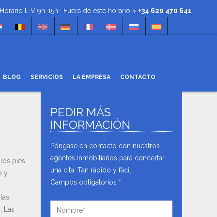
io L-V 9h-15h · Fuera de este horario »
+34 620 470 641
BLOG
SERVICIOS
LA EMPRESA
CONTACTO
PEDIR MÁS
NEWSLETTER
INFORMACIÓN
Recibe noticias, ofertas y
INMUEBLES DESTACADOS
promociones en tu cuenta de correo.
Póngase en contacto con nuestros
agentes inmobiliarios para concertar
 los pies
una cita. Tan rápido y fácil.
o y
Campos obligatorios *
He leído y acepto la
política de
las
privacidad
.
, Las