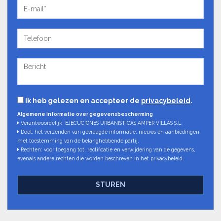
Ik heb gelezen en accepteer de
privacybeleid
.
Algemene informatie over gegevensbescherming
Verantwoordelijk: EJECUCIONES URBANISTICAS AMPER VILLAS S.L.
Doel: het verzenden van gevraagde informatie, nieuws en aanbiedingen,
met toestemming van de belanghebbende partij.
Rechten: voor toegang tot, rectificatie en verwijdering van de gegevens,
evenals andere rechten die worden beschreven in het privacybeleid.
STUREN