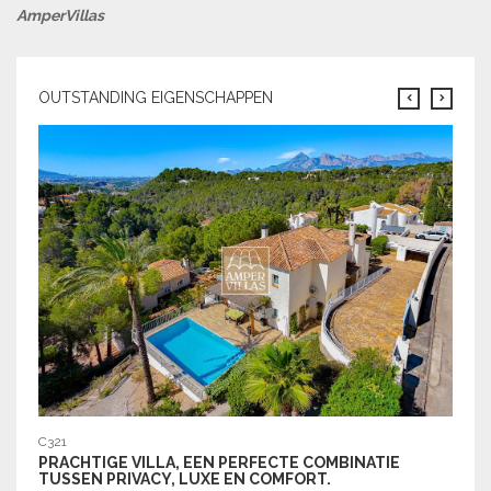
AmperVillas
OUTSTANDING EIGENSCHAPPEN
C319
C321
GEZE
PRACHTIGE VILLA, EEN PERFECTE COMBINATIE
EN A
TUSSEN PRIVACY, LUXE EN COMFORT.