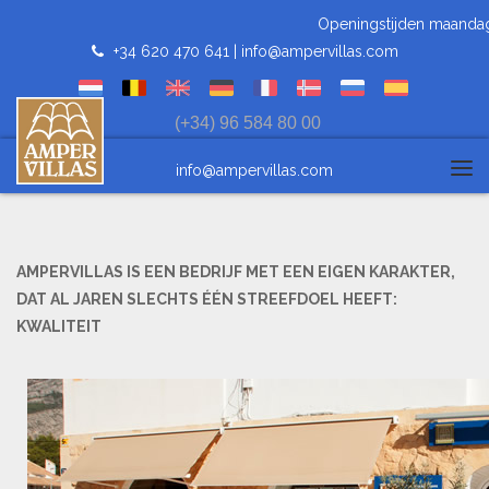
Openingstijden maandag t/m 
+34 620 470 641 |
info@ampervillas.com
(+34) 96 584 80 00
info@ampervillas.com
Tog
navi
AMPERVILLAS IS EEN BEDRIJF MET EEN EIGEN KARAKTER,
DAT AL JAREN SLECHTS ÉÉN STREEFDOEL HEEFT:
KWALITEIT