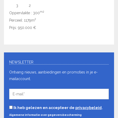
3
2
Opper
m2
Oppervlakte : 300
Perc
2
Perceel: 1179m
Prijs
Prijs: 950.000 €
NEWSLETTER
Ontvang nieuws, aanbiedingen en promoties in je e-
mailaccount.
Ik heb gelezen en accepteer de
privacybeleid
.
Algemene informatie over gegevensbescherming