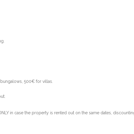
ng.
bungalows, 500€ for villas.
.
ut.
ONLY in case the property is rented out on the same dates, discountin