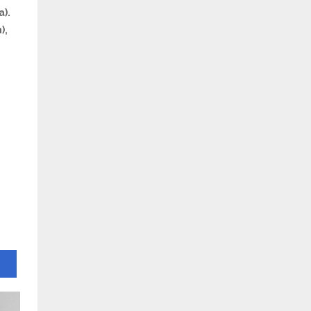
).
),