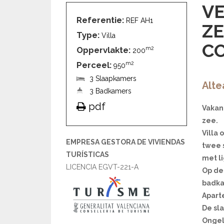
VE
Referentie:
REF AH1
ZE
Type:
Villa
CO
Oppervlakte:
m2
200
Perceel:
m2
950
3 Slaapkamers
Alte
3 Badkamers
pdf
Vakant
zee.
Villa
EMPRESA GESTORA DE VIVIENDAS
twee 
TURÍSTICAS
met l
LICENCIA EGVT-221-A
Op de
badka
Apart
De sl
Ongelo