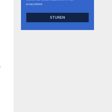
privacybeleid.
STUREN
n
r