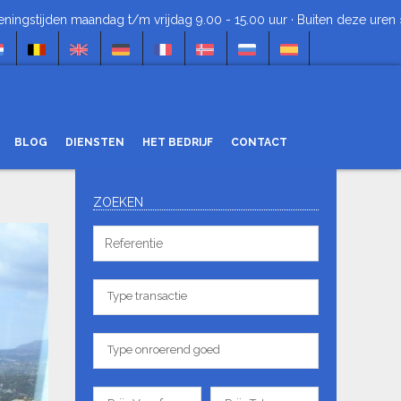
andag t/m vrijdag 9.00 - 15.00 uur · Buiten deze uren »
+34 620 47
BLOG
DIENSTEN
HET BEDRIJF
CONTACT
MEER INFORMATIE
ZOEKEN
AANVRAGEN
Referentie
Neem contact op met onze makelaars
Type
om een afspraak te regelen. Zo snel
Type transactie
transactie
en gemakkelijk!!
verplichte velden *
Type
Type onroerend goed
onroerend
goed
Prijs
Prijs