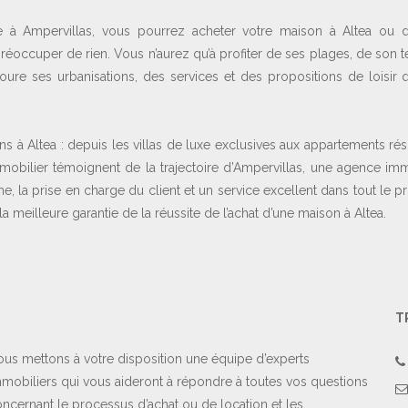
e à Ampervillas, vous pourrez acheter votre maison à Altea ou 
réoccuper de rien. Vous n’aurez qu’à profiter de ses plages, de son t
oure ses urbanisations, des services et des propositions de loisir q
s à Altea : depuis les villas de luxe exclusives aux appartements rés
mobilier témoignent de la trajectoire d’Ampervillas, une agence imm
e, la prise en charge du client et un service excellent dans tout le 
a meilleure garantie de la réussite de l’achat d’une maison à Altea.
T
us mettons à votre disposition une équipe d’experts
mobiliers qui vous aideront à répondre à toutes vos questions
ncernant le processus d’achat ou de location et les