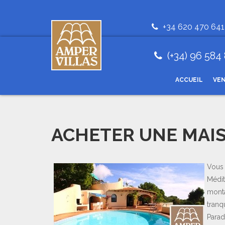
+34 620 470 641
(+34) 96 584
ACCUEIL
VE
ACHETER UNE MAIS
Vous 
Médit
monta
tranq
Parad