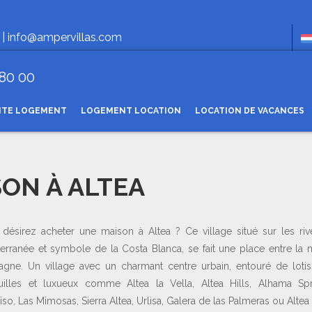
Ho
 |
info@ampervillas.com
 80 00
NTE LOGEMENT
LOGEMENT LOCATION
LOCATION DE VACANCES
ON À ALTEA
désirez acheter une maison à Altea ? Ce village situé sur les riv
erranée et symbole de la Costa Blanca, se fait une place entre la m
gne. Un village avec un charmant centre urbain, entouré de loti
uilles et luxueux comme Altea la Vella, Altea Hills, Alhama Spr
iso, Las Mimosas, Sierra Altea, Urlisa, Galera de las Palmeras ou Altea