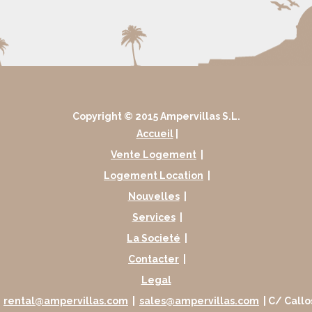
Copyright © 2015 Ampervillas S.L.
Accueil
|
Vente Logement
|
Logement Location
|
Nouvelles
|
Services
|
La Societé
|
Contacter
|
Legal
|
rental@ampervillas.com
|
sales@ampervillas.com
| C/ Callo