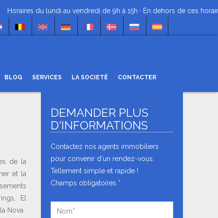
raires du lundi au vendredi de 9h à 15h · En dehors de ces horaires 
BLOG
SERVICES
LA SOCIETÉ
CONTACTER
DEMANDER PLUS
NEWSLETTER
D'INFORMATIONS
Recevez toute l'actualité, les offres et
BIENS À LA UNE
les promotions par courriel.
Contactez nos agents immobiliers
pour convenir d'un rendez-vous.
es de la
Tellement simple et rapide !
er et la
Champs obligatoires *
ssements
J'ai lu et accepté la
politique de
ings, El
confidentialité
.
 la Nova.