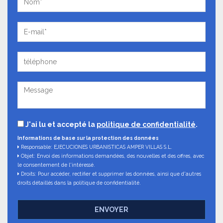
J'ai lu et accepté la
politique de confidentialité
.
Informations de base sur la protection des données
Responsable: EJECUCIONES URBANISTICAS AMPER VILLAS S.L.
Objet: Envoi des informations demandées, des nouvelles et des offres, avec
le consentement de l'intéressé.
Droits: Pour accéder, rectifier et supprimer les données, ainsi que d'autres
droits détaillés dans la politique de confidentialité.
ENVOYER