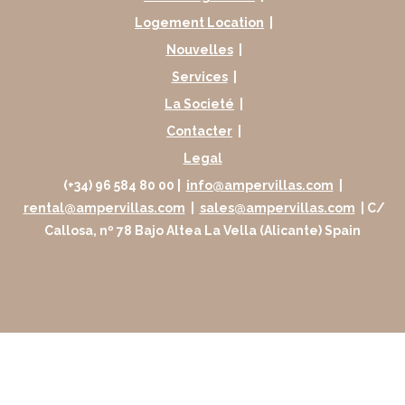
Logement Location
|
Nouvelles
|
Services
|
La Societé
|
Contacter
|
Legal
(+34) 96 584 80 00 |
info@ampervillas.com
|
rental@ampervillas.com
|
sales@ampervillas.com
| C/
Callosa, nº 78 Bajo Altea La Vella (Alicante) Spain