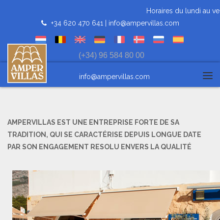
Horaires du lundi au vend
+34 620 470 641 |
info@ampervillas.com
(+34) 96 584 80 00
info@ampervillas.com
Tog
navi
AMPERVILLAS EST UNE ENTREPRISE FORTE DE SA
TRADITION, QUI SE CARACTÉRISE DEPUIS LONGUE DATE
PAR SON ENGAGEMENT RESOLU ENVERS LA QUALITÉ