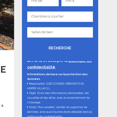
Prix de
Prix à
de
à
Chambres
Chambres à coucher
à
coucher
Salles
Salles de bain
de
bain
RECHERCHE
J'ai lu et accepté la
politique de
DE
confidentialité
.
Informations de base sur la protection des
données
Responsable: EJECUCIONES URBANISTICAS
AMPER VILLAS S.L.
Objet: Envoi des informations demandées, des
nouvelles et des offres, avec le consentement de
l'intéressé.
 à
Droits: Pour accéder, rectifier et supprimer les
données, ainsi que d'autres droits détaillés dans la
politique de confidentialité.