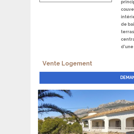
princ
couver
intéri
de ba
terras
centra
d'une
Vente Logement
DEMAN