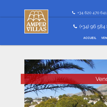
+34 620 470 641
(+34) 96 584
ACCUEIL
VE
Ven