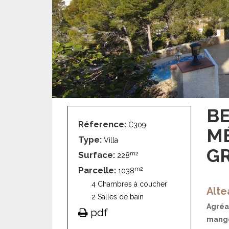
BE
Réference:
C309
M
Type:
Villa
G
Surface:
m2
228
Parcelle:
m2
1038
4 Chambres à coucher
Alte
2 Salles de bain
Agréa
pdf
mange