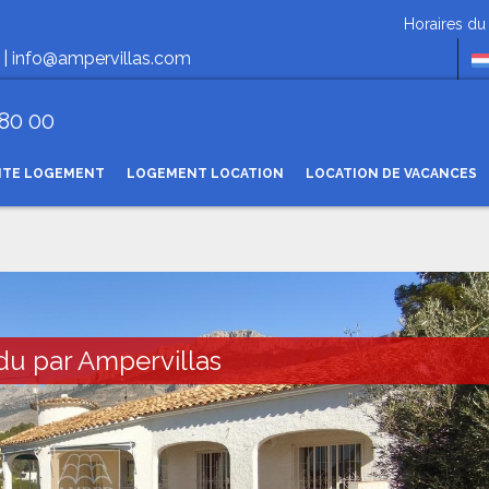
Horaires du lundi au ven
 |
info@ampervillas.com
 80 00
NTE LOGEMENT
LOGEMENT LOCATION
LOCATION DE VACANCES
du par Ampervillas