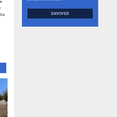
se
r
ENVOYER
lle