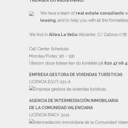
TRENGER DU RÅDGIVNING?
We have a team of
real estate consultants
wh
leasing
, and to help you with all the formaliti
We find in
Altea La Vella
(Alicante), C/ Callosa n°78.
Call Center Schedule:
Monday/Friday: 9h – 15h
Utenom disse tidene kan du kontakte på
620 47 06 4
EMPRESA GESTORA DE VIVIENDAS TURÍSTICAS
LICENCIA EGVT-221-A
AGENCIA DE INTERMEDIACIÓN INMOBILIARIA
DE LA COMUNIDAD VALENCIANA
LICENCIA RAICV 3041