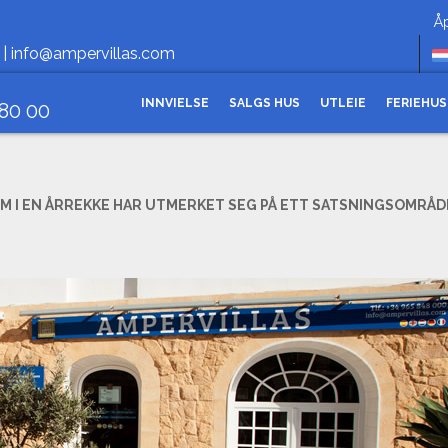
Åpningstid
 |
info@ampervillas.com
INNVIELSE
SALGS HUS
UTLEIE
FERIEHUS
 80 00
OM I EN ÅRREKKE HAR UTMERKET SEG PÅ ETT SATSNINGSOMRÅD