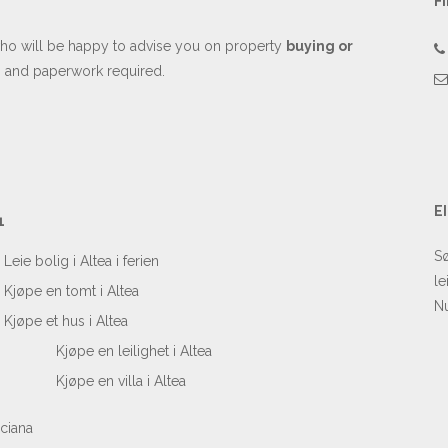
FI
o will be happy to advise you on property
buying or
es and paperwork required.
E
1
Sø
Leie bolig i Altea i ferien
le
Kjøpe en tomt i Altea
Nu
Kjøpe et hus i Altea
Kjøpe en leilighet i Altea
Kjøpe en villa i Altea