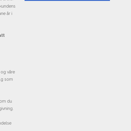
l kundens
ne år i
att
 og våre
alg som
rsom du
givning.
ndelse