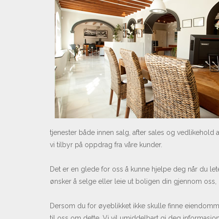
tjenester både innen salg, after sales og vedlikehold 
vi tilbyr på oppdrag fra våre kunder.
Det er en glede for oss å kunne hjelpe deg når du le
ønsker å selge eller leie ut boligen din gjennom oss, 
Dersom du for øyeblikket ikke skulle finne eiendomme
til oss om dette. Vi vil umiddelbart gi deg informas