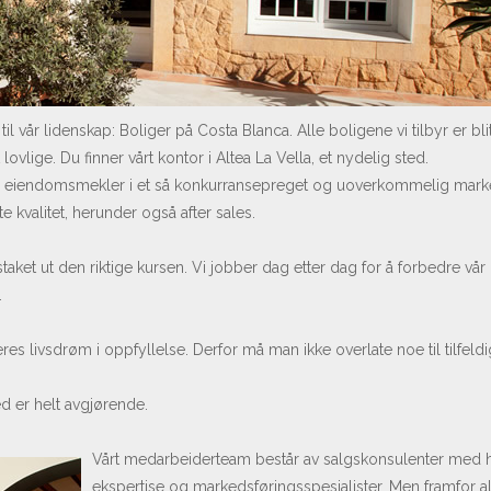
il vår lidenskap: Boliger på Costa Blanca. Alle boligene vi tilbyr er blit
ovlige. Du finner vårt kontor i Altea La Vella, et nydelig sted.
m eiendomsmekler i et så konkurransepreget og uoverkommelig mark
 kvalitet, herunder også after sales.
staket ut den riktige kursen. Vi jobber dag etter dag for å forbedre vår
.
res livsdrøm i oppfyllelse. Derfor må man ikke overlate noe til tilfeld
d er helt avgjørende.
Vårt medarbeiderteam består av salgskonsulenter med 
ekspertise og markedsføringsspesialister. Men framfor al