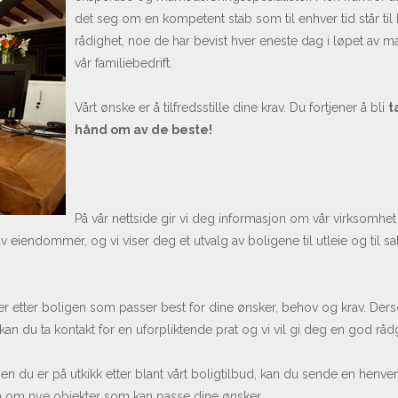
det seg om en kompetent stab som til enhver tid står ti
rådighet, noe de har bevist hver eneste dag i løpet av ma
vår familiebedrift.
Vårt ønske er å tilfredsstille dine krav. Du fortjener å bli
t
hånd om av de beste!
På vår nettside gir vi deg informasjon om vår virksomhet
av eiendommer, og vi viser deg et utvalg av boligene til utleie og til s
ter etter boligen som passer best for dine ønsker, behov og krav. De
kan du ta kontakt for en uforpliktende prat og vi vil gi deg en god råd
n du er på utkikk etter blant vårt boligtilbud, kan du sende en henve
jon om nye objekter som kan passe dine ønsker.