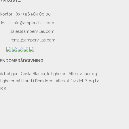
NN OSS I ...
kontor : (+34) 96 584 80 00
Mails:
info@ampervillas.com
sales@ampervillas.com
rental@ampervillas.com
IENDOMSRÅDGIVNING
k boliger i Costa Blanca, leiligheter i Altea, villaer og
iligheter på tilbud i Benidorm, Altea, Alfaz del Pi og La
cia.