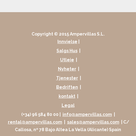
Copyright © 2015 Ampervillas S.L.
Innvielse
|
Salgs Hus
|
Utleie
|
Nyheter
|
Tjenester
|
Bedriften
|
kontakt
|
Legal
(+34) 96 584 80 00 |
info@ampervillas.com
|
rental@ampervillas.com
|
sales@ampervillas.com
| C/
Callosa, nº 78 Bajo Altea La Vella (Alicante) Spain