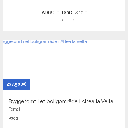
Area:
Tomt:
m2
m2
1037
0
0
237.500€
Byggetomt i et boligområde i Altea la Vella.
Tomt i
P302