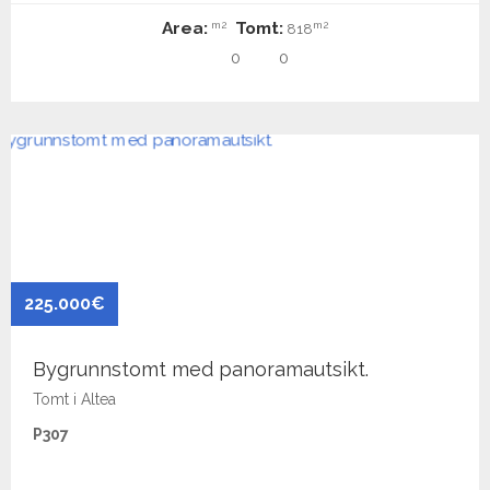
Area:
Tomt:
m2
m2
818
0
0
225.000€
Bygrunnstomt med panoramautsikt.
Tomt i Altea
P307