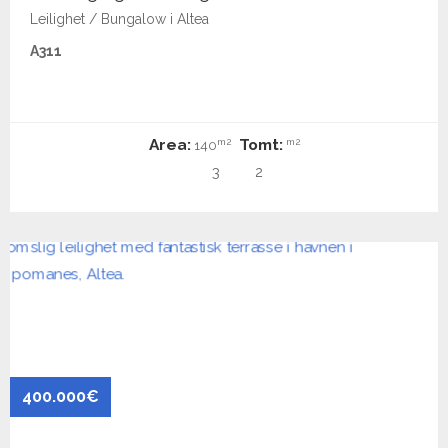
Leilighet / Bungalow i Altea
A311
Area:
Tomt:
m2
m2
140
3
2
400.000€