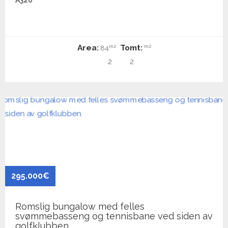
A320
Area:
Tomt:
m2
m2
84
2
2
295.000€
Romslig bungalow med felles
svømmebasseng og tennisbane ved siden av
golfklubben.