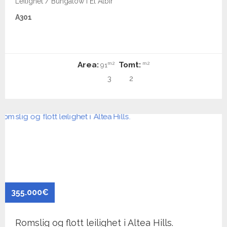
Leilighet / Bungalow i El Albir
A301
Area:
Tomt:
m2
m2
91
3
2
355.000€
Romslig og flott leilighet i Altea Hills.