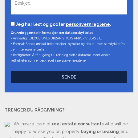
Jeg har lest og godtar
personvernreglene
.
Grunnleggende informasjon om databeskyttelse
Ansvarlig: EJECUCIONES URBANISTICAS AMPER VILLAS S.L.
Formål: Sende ønsket informasjon, nyheter og tilbud, med samtykke fra
den interesserte parten.
Rettigheter: Å få tilgang til, rette og slette dataene, samt andre
rettigheter som er beskrevet i personvernreglene.
SENDE
TRENGER DU RÅDGIVNING?
We have a team of
real estate consultants
who will be
happy to advise you on property
buying or leasing
, and