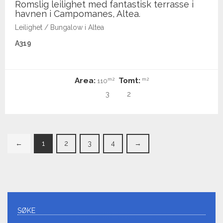
Romslig leilighet med fantastisk terrasse i
havnen i Campomanes, Altea.
Leilighet / Bungalow i Altea
A319
Area:
Tomt:
m2
m2
110
3
2
←
1
2
3
4
→
SØKE