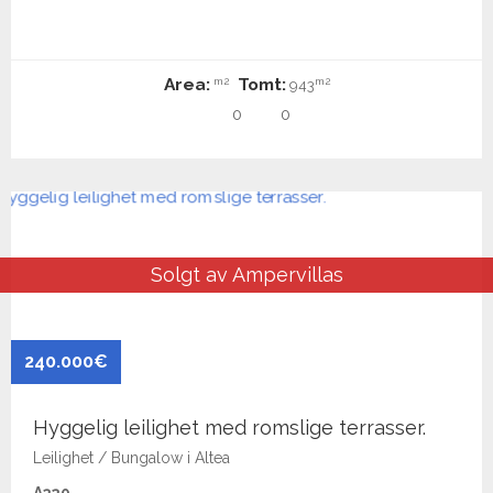
Area:
Tomt:
m2
m2
943
0
0
Solgt av Ampervillas
240.000€
Hyggelig leilighet med romslige terrasser.
Leilighet / Bungalow i Altea