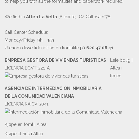
to help you with all the formalities and paperwork required.
We find in
Altea La Vella
(Alicante), C/ Callosa n°78.
Call Center Schedule:
Monday/Friday: 9h – 15h
Utenom disse tidene kan du kontakte på
620 47 06 41
EMPRESA GESTORA DE VIVIENDAS TURÍSTICAS
Leie bolig i
LICENCIA EGVT-221-A
Altea i
ferien
AGENCIA DE INTERMEDIACIÓN INMOBILIARIA
DE LA COMUNIDAD VALENCIANA
LICENCIA RAICV 3041
Kjøpe en tomt i Altea
Kjøpe et hus i Altea