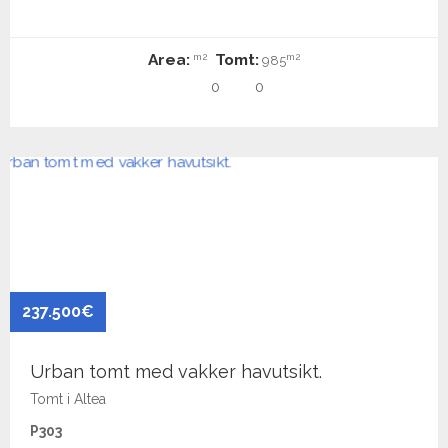
Area:
Tomt:
m2
m2
985
0
0
237.500€
Urban tomt med vakker havutsikt.
Tomt i Altea
P303