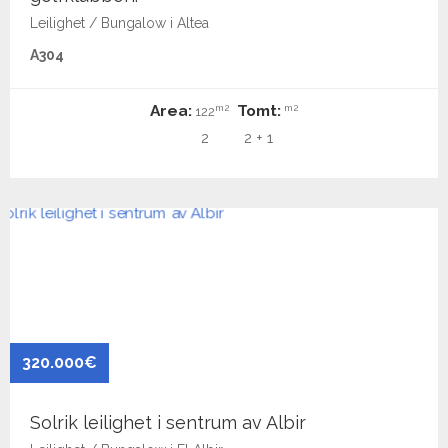
Leilighet / Bungalow i Altea
A304
Area:
Tomt:
m2
m2
122
2
2 + 1
320.000€
Solrik leilighet i sentrum av Albir