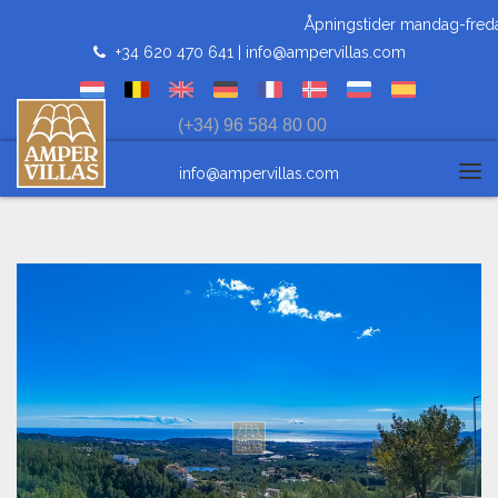
Åpningstider mandag-fredag 
+34 620 470 641 |
info@ampervillas.com
(+34) 96 584 80 00
info@ampervillas.com
Tog
navi