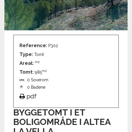
Reference:
P302
Type:
Tomt
Areal:
m2
Tomt:
m2
985
0 Soverom
0 Badene
pdf
BYGGETOMT I ET
BOLIGOMRÅDE I ALTEA
LA VELLA.