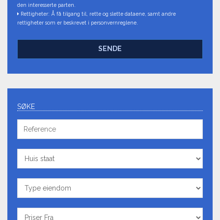
den interesserte parten.
Rettigheter: Å få tilgang til, rette og slette dataene, samt andre
rettigheter som er beskrevet i personvernreglene.
SENDE
SØKE
Reference
Huis
staat
Type
eiendom
Priser