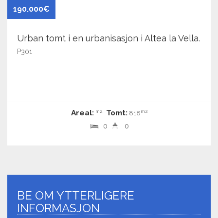
190.000€
Urban tomt i en urbanisasjon i Altea la Vella.
P301
Areal:
Tomt:
m2
m2
818
0
0
BE OM YTTERLIGERE
INFORMASJON