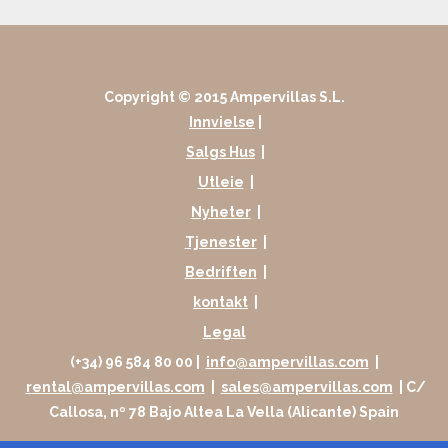
Copyright © 2015 Ampervillas S.L.
Innvielse
|
Salgs Hus
|
Utleie
|
Nyheter
|
Tjenester
|
Bedriften
|
kontakt
|
Legal
(+34) 96 584 80 00 |
info@ampervillas.com
|
rental@ampervillas.com
|
sales@ampervillas.com
| C/
Callosa, nº 78 Bajo Altea La Vella (Alicante) Spain