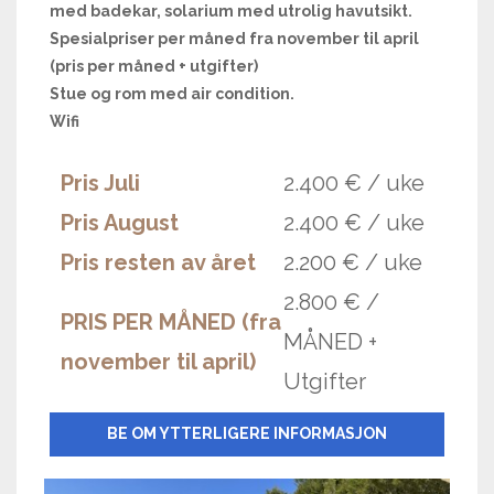
med badekar, solarium med utrolig havutsikt.
Spesialpriser per måned fra november til april
(pris per måned + utgifter)
Stue og rom med air condition.
Wifi
Pris Juli
2.400 € / uke
Pris August
2.400 € / uke
Pris resten av året
2.200 € / uke
2.800 € /
PRIS PER MÅNED (fra
MÅNED +
november til april)
Utgifter
BE OM YTTERLIGERE INFORMASJON