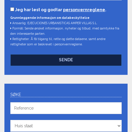
Jeg har lest og godtar
personvernreglene
.
Grunnleggende informasjon om databeskyttelse
Ansvarlig: EJECUCIONES URBANISTICAS AMPER VILLAS S.L.
Formål: Sende ønsket informasjon, nyheter og tilbud, med samtykke fra
den interesserte parten.
Rettigheter: Å få tilgang til, rette og slette dataene, samt andre
rettigheter som er beskrevet i personvernreglene.
SENDE
SØKE
Reference
Huis
staat