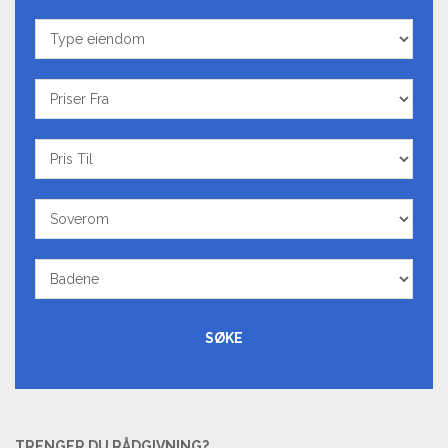
Type
eiendom
Priser
Fra
Pris
Til
Soverom
Badene
SØKE
TRENGER DU RÅDGIVNING?