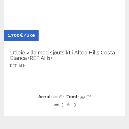
1.700€/uke
Utleie villa med sjøutsikt i Altea Hills Costa
Blanca (REF AH1)
REF AH1
Areal:
Tomt:
m2
m2
200
950
3
3